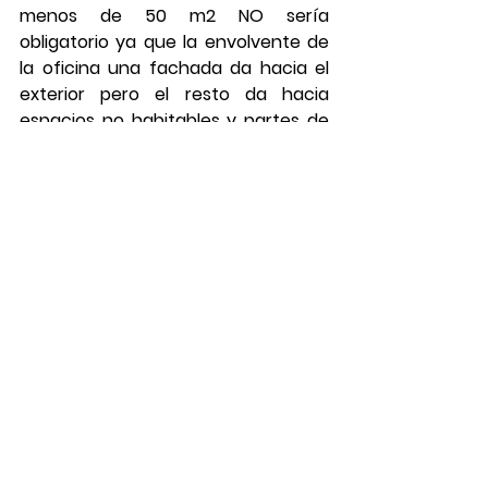
menos de 50 m2 NO sería 
obligatorio ya que la envolvente de 
la oficina una fachada da hacia el 
exterior pero el resto da hacia 
espacios no habitables y partes de 
naves industriales que no es 
obligatorio no certificar 
energéticamente, pero, en cualquier 
caso, se podría realizar si el cliente 
así lo desea de forma voluntaria.
Caso 2 de Oficina de Nave Industrial 
que nos encargan para tramitar el 
certificado energético: