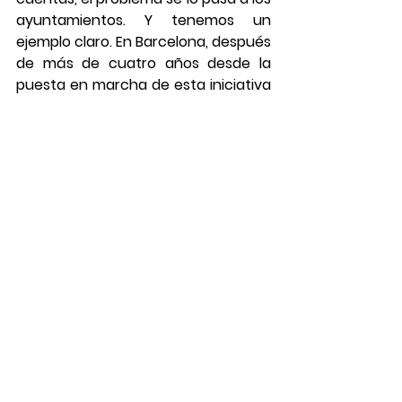
ayuntamientos. Y tenemos un 
ejemplo claro. En Barcelona, después 
de más de cuatro años desde la 
puesta en marcha de esta iniciativa 
que obliga a los promotores a hacer 
un 30% de vivienda social en la 
ciudad, se han construido pocos 
pisos de este tipo y el sector busca 
otras ciudades. Me hago eco de un 
titular de La Vanguardia de 
noviembre pasado:  “La reserva 
obligatoria del 30% para pisos 
sociales en Barcelona aporta solo 52 
viviendas en cuatro años”
No parece que haya ayudado 
mucho al objetivo que perseguía 
que es dar acceso a la vivienda a las 