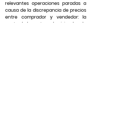
relevantes operaciones paradas a 
causa de la discrepancia de precios 
entre comprador y vendedor: la 
venta de la cartera de viviendas de 
Neinor Homes al fondo de pensiones 
canadiense CPPIB, explicada por EL 
PERIÓDICO DE ESPAÑA; la pendiente 
creación de una sociedad entre 
Gresytar y Vía Célere, desvelada por 
varios medios de comunicación 
económicos; o la fallida desinversión 
del 40% de la plataforma de 
residencial de Nuveen Real Estate, 
que comparte con Kronos Homes.
"En caso de continuidad de la 
situación macroeconómica, el 
sector se encontrará en una 
situación donde los primeros 